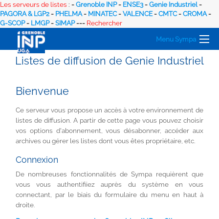
Les serveurs de listes
:
-
Grenoble INP
-
ENSE3
-
Genie Industriel
-
PAGORA & LGP2
-
PHELMA
-
MINATEC
-
VALENCE
-
CMTC
-
CROMA
-
G-SCOP
-
LMGP
-
SIMAP
---
Rechercher
Menu Sympa
Listes de diffusion de Genie Industriel
Bienvenue
Ce serveur vous propose un accès à votre environnement de
listes de diffusion. A partir de cette page vous pouvez choisir
vos options d'abonnement, vous désabonner, accéder aux
archives ou gérer les listes dont vous êtes propriétaire, etc.
Connexion
De nombreuses fonctionnalités de Sympa requièrent que
vous vous authentifiiez auprès du système en vous
connectant, par le biais du formulaire du menu en haut à
droite.